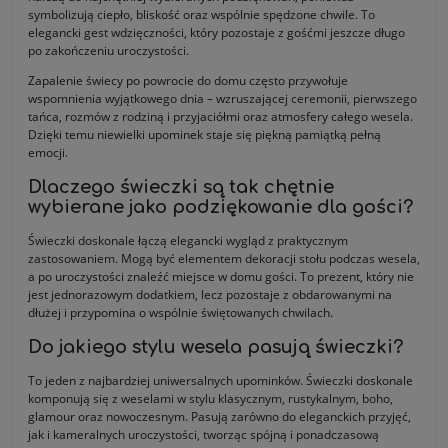
symbolizują ciepło, bliskość oraz wspólnie spędzone chwile. To
elegancki gest wdzięczności, który pozostaje z gośćmi jeszcze długo
po zakończeniu uroczystości.
Zapalenie świecy po powrocie do domu często przywołuje
wspomnienia wyjątkowego dnia – wzruszającej ceremonii, pierwszego
tańca, rozmów z rodziną i przyjaciółmi oraz atmosfery całego wesela.
Dzięki temu niewielki upominek staje się piękną pamiątką pełną
emocji.
Dlaczego świeczki są tak chętnie
wybierane jako podziękowanie dla gości?
Świeczki doskonale łączą elegancki wygląd z praktycznym
zastosowaniem. Mogą być elementem dekoracji stołu podczas wesela,
a po uroczystości znaleźć miejsce w domu gości. To prezent, który nie
jest jednorazowym dodatkiem, lecz pozostaje z obdarowanymi na
dłużej i przypomina o wspólnie świętowanych chwilach.
Do jakiego stylu wesela pasują świeczki?
To jeden z najbardziej uniwersalnych upominków. Świeczki doskonale
komponują się z weselami w stylu klasycznym, rustykalnym, boho,
glamour oraz nowoczesnym. Pasują zarówno do eleganckich przyjęć,
jak i kameralnych uroczystości, tworząc spójną i ponadczasową