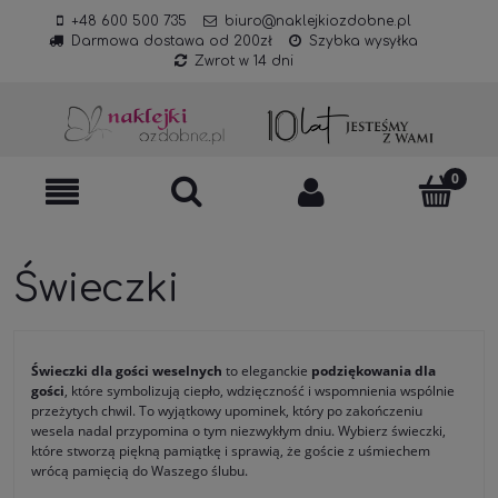
+48 600 500 735
biuro@naklejkiozdobne.pl
Darmowa dostawa od 200zł
Szybka wysyłka
Zwrot w 14 dni
Świeczki
Świeczki dla gości weselnych
to eleganckie
podziękowania dla
gości
, które symbolizują ciepło, wdzięczność i wspomnienia wspólnie
przeżytych chwil. To wyjątkowy upominek, który po zakończeniu
wesela nadal przypomina o tym niezwykłym dniu. Wybierz świeczki,
które stworzą piękną pamiątkę i sprawią, że goście z uśmiechem
wrócą pamięcią do Waszego ślubu.