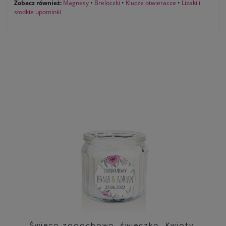
Zobacz również:
Magnesy
•
Breloczki
•
Klucze otwieracze
•
Lizaki i
słodkie upominki
Świeca zapachowa, świeczka, Kwiaty,