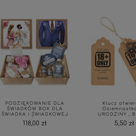
ODZIĘKOWANIE DLA
Klucz otwieracz,
WIADKÓW BOX DLA
Osiemnastka, 18
ADKA I ŚWIADKOWEJ
URODZINY , Brelo
EZENT ŚWIADKOWIE
Podziękowanie, KLU
118,00 zł
5,50 zł