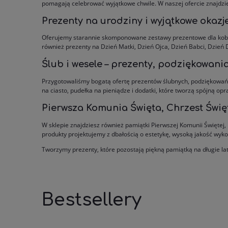
pomagają celebrować wyjątkowe chwile. W naszej ofercie znajdzies
Prezenty na urodziny i wyjątkowe okazj
Oferujemy starannie skomponowane zestawy prezentowe dla kobiet
również prezenty na Dzień Matki, Dzień Ojca, Dzień Babci, Dzień D
Ślub i wesele – prezenty, podziękowania
Przygotowaliśmy bogatą ofertę prezentów ślubnych, podziękowań d
na ciasto, pudełka na pieniądze i dodatki, które tworzą spójną opr
Pierwsza Komunia Święta, Chrzest Święt
W sklepie znajdziesz również pamiątki Pierwszej Komunii Świętej,
produkty projektujemy z dbałością o estetykę, wysoką jakość wyk
Tworzymy prezenty, które pozostają piękną pamiątką na długie la
Bestsellery