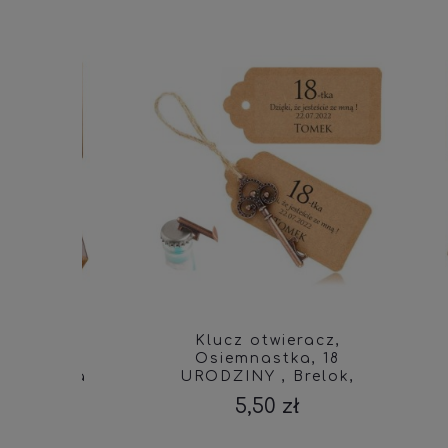
DLA
Klucz otwieracz,
P
X
Osiemnastka, 18
Ś
w dla
URODZINY , Brelok,
ŚWI
ka i
Podziękowanie, KLU 436
PR
5,50 zł