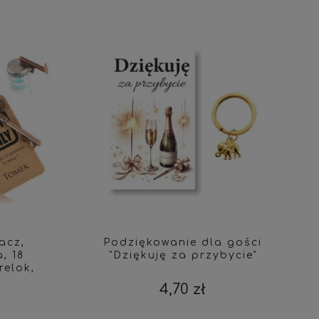
Podziękowanie dla gości
Pu
"Dziękuję za przybycie"
Podzi
k,
Sł
 426
sł
4,70 zł