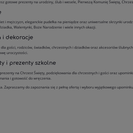
z gotowe prezenty na urodziny, ślub i wesele, Pierwszą Komunię Świętą, Chrzest 
e
 i mężczyzn, eleganckie pudełka na pieniądze oraz uniwersalne skrzynki urodz
ziadka, Walentynki, Boże Narodzenie i wiele innych okazji.
 i dekoracje
la gości, rodziców, świadków, chrzestnych i dziadków oraz akcesoriów ślubnych.
awę uroczystości.
y i prezenty szkolne
 prezenty na Chrzest Święty, podziękowania dla chrzestnych i gości oraz upomink
onania i gotowość do wręczenia.
ta. Zapraszamy do zapoznania się z pełną ofertą i wyboru wyjątkowego upominku