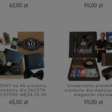
18 30 50 60 70 POR
62,00 zł
95,00 zł
ZENT na 40 urodziny
Uniwersalny prezen
urodziny dla FACETA
urodziny dla mężczy
CZYZNY MĘŻA 20 30
elegancki zesta
60 18
prezentowy
65,00 zł
95,00 zł