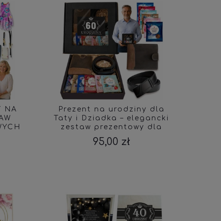
Y NA
Prezent na urodziny dla
TAW
Taty i Dziadka – elegancki
WYCH
zestaw prezentowy dla
mężczyzny
95,00 zł