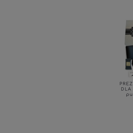
PREZ
DLA
pu