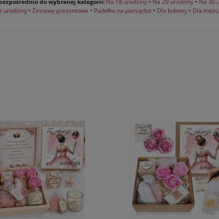
bezpośrednio do wybranej kategorii:
Na 18 urodziny
•
Na 20 urodziny
•
Na 30 
e urodziny
•
Zestawy prezentowe
•
Pudełka na pieniądze
•
Dla kobiety
•
Dla mężc