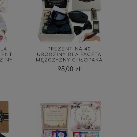
DLA
PREZENT NA 40
ZENT
URODZINY DLA FACETA
ZINY
MĘŻCZYZNY CHŁOPAKA
18 30 50 60 70 PASEK
95,00 zł