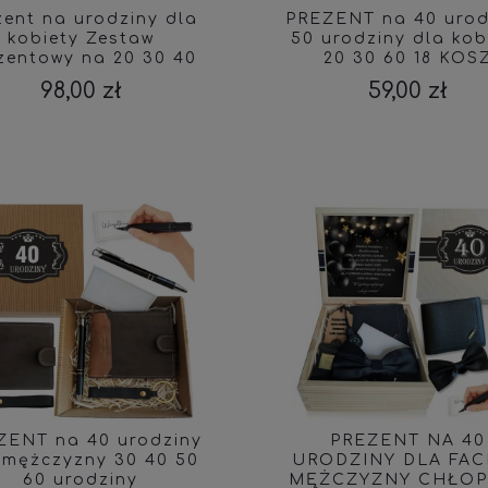
zent na urodziny dla
PREZENT na 40 urod
kobiety Zestaw
50 urodziny dla kob
zentowy na 20 30 40
20 30 60 18 KOS
50 60 urodziny
PREZENTOWY
98,00 zł
59,00 zł
ZENT na 40 urodziny
PREZENT NA 40
 mężczyzny 30 40 50
URODZINY DLA FAC
60 urodziny
MĘŻCZYZNY CHŁOP