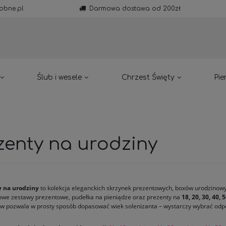
obne.pl
Darmowa dostawa od 200zł
Ślub i wesele
Chrzest Święty
Pie
zenty na urodziny
y na urodziny
to kolekcja eleganckich skrzynek prezentowych, boxów urodzinowy
towe zestawy prezentowe, pudełka na pieniądze oraz prezenty na
18, 20, 30, 40, 
w pozwala w prosty sposób dopasować wiek solenizanta – wystarczy wybrać odpow