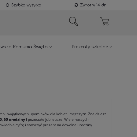
Szybka wysyłka
Zwrot w 14 dni
rwsza Komunia Święta
Prezenty szkolne
ch i wyjątkowych upominków dla kobiet i mężczyzn. Znajdziesz
50, 60 urodziny
i pozostałe jubileusze. Wiele naszych
iednią cyfrę i stworzyć prezent na dowolne urodziny.