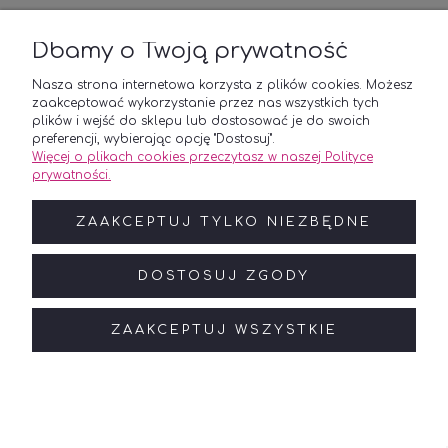
Dbamy o Twoją prywatność
Nasza strona internetowa korzysta z plików cookies. Możesz
zaakceptować wykorzystanie przez nas wszystkich tych
plików i wejść do sklepu lub dostosować je do swoich
preferencji, wybierając opcję "Dostosuj".
Więcej o plikach cookies przeczytasz w naszej Polityce
prywatności.
ZAAKCEPTUJ TYLKO NIEZBĘDNE
DOSTOSUJ ZGODY
Podziękowanie dla Rodziców Chrzestnych
ZAAKCEPTUJ WSZYSTKIE
na Komunię ZESTAW 2szt. Komunia
42,00 zł