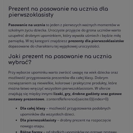
Prezent na pasowanie na ucznia dla
pierwszoklasisty
Pasowanie na ucznia
to jeden z pierwszych ważnych momentów w
szkolnym życiu dziecka. Uroczyste przyjęcie do grona uczniów warto
uzupełnić drobnym upominkiem, który wywoła uśmiech i będzie miłą
pamiątką. W tej kategorii znajdziesz
prezenty dla pierwszoklasistów
dopasowane do charakteru tej wyjątkowej uroczystości.
Jaki prezent na pasowanie na ucznia
wybrać?
Przy wyborze upominku warto zwrócić uwagę na wiek dziecka oraz
możliwość przygotowania prezentów dla całej klasy. Dobrym
rozwiązaniem są niewielkie, kolorowe i praktyczne produkty, które
można łatwo wręczyć wszystkim pierwszoklasistom. W ofercie
znajdują się między innymi
lizaki, gry, drobne gadżety oraz gotowe
zestawy prezentowe
. :contentReference[oaicite:0]{index=0}
Dla całej klasy
– możliwość przygotowania podobnych
upominków dla wszystkich dzieci.
Dla pierwszoklasisty
– drobny prezent na rozpoczęcie
nowego etapu.
Różne formy
– od słodkich upominków po gotowe zestawy.