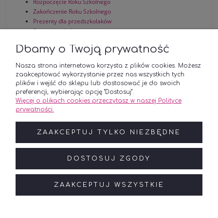
Rozpoczęcie Roku Szkolnego
Zakończenie Roku Szkolnego
Prezenty dla przedszkolaków
Prezenty szkolne
Dbamy o Twoją prywatność
Nasza strona internetowa korzysta z plików cookies. Możesz
zaakceptować wykorzystanie przez nas wszystkich tych
Zakupy
plików i wejść do sklepu lub dostosować je do swoich
preferencji, wybierając opcję "Dostosuj".
Więcej o plikach cookies przeczytasz w naszej Polityce
Pomoc
prywatności.
Moje konto
ZAAKCEPTUJ TYLKO NIEZBĘDNE
Informacje
DOSTOSUJ ZGODY
ZAAKCEPTUJ WSZYSTKIE
NaklejkiOzdobne.pl
| ul. Mieszka I 62, 71-011 Szczecin | tel.:
600500735 | email:
biuro@naklejkiozdobne.pl