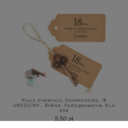
Klucz otwieracz, Osiemnastka, 18
URODZINY , Brelok, Podziękowanie, KLU
436
5,50 zł