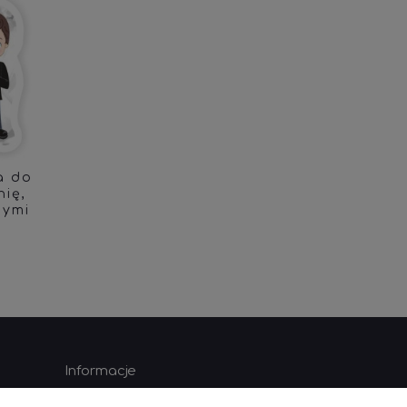
a do
ię,
nymi
Informacje
O nas