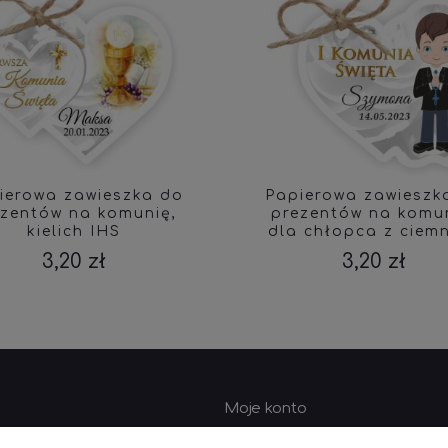
ierowa zawieszka do
Papierowa zawieszk
ezentów na komunię,
prezentów na komun
kielich IHS
dla chłopca z ciem
włosami
3,20 zł
3,20 zł
Moje konto
wać?
Logowanie