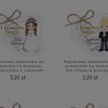
ierowa zawieszka do
Papierowa zawieszk
ezentów na komunię,
prezentów na komun
ewczynka z ciemnymi
dla chłopca blond
włosami
3,20 zł
3,20 zł