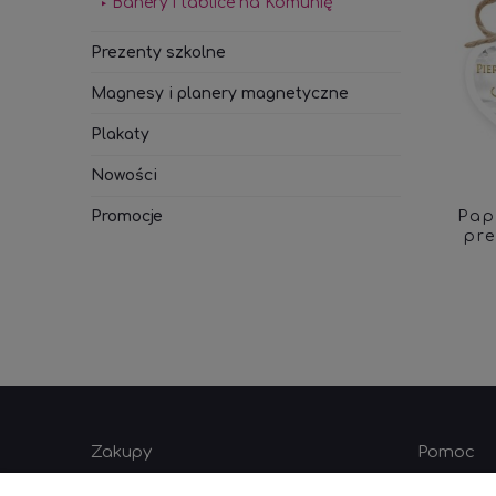
Banery i tablice na Komunię
Prezenty szkolne
Magnesy i planery magnetyczne
Plakaty
Nowości
Pap
Promocje
pr
Zakupy
Pomoc
Czas realizacji zamówienia
Jak kupo