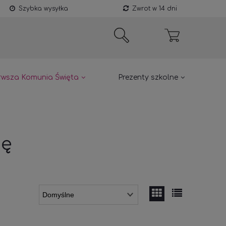
Szybka wysyłka
Zwrot w 14 dni
rwsza Komunia Święta
Prezenty szkolne
ię