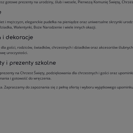
z gotowe prezenty na urodziny, ślub i wesele, Pierwszą Komunię Świętą, Chrzest 
e
 i mężczyzn, eleganckie pudełka na pieniądze oraz uniwersalne skrzynki urodz
ziadka, Walentynki, Boże Narodzenie i wiele innych okazji.
 i dekoracje
la gości, rodziców, świadków, chrzestnych i dziadków oraz akcesoriów ślubnych.
awę uroczystości.
y i prezenty szkolne
 prezenty na Chrzest Święty, podziękowania dla chrzestnych i gości oraz upomink
onania i gotowość do wręczenia.
ta. Zapraszamy do zapoznania się z pełną ofertą i wyboru wyjątkowego upominku