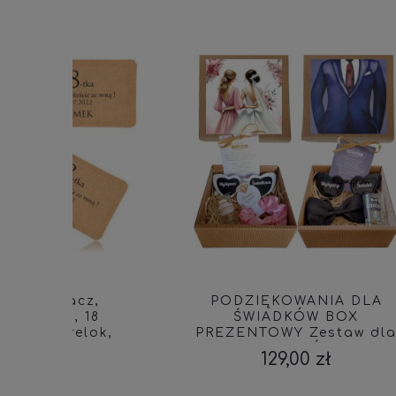
,
PODZIĘKOWANIA DLA
P
8
ŚWIADKÓW BOX
Ś
ok,
PREZENTOWY Zestaw dla
ŚWI
U 436
Najlepszego Świadka i
PR
129,00 zł
Świadkowej