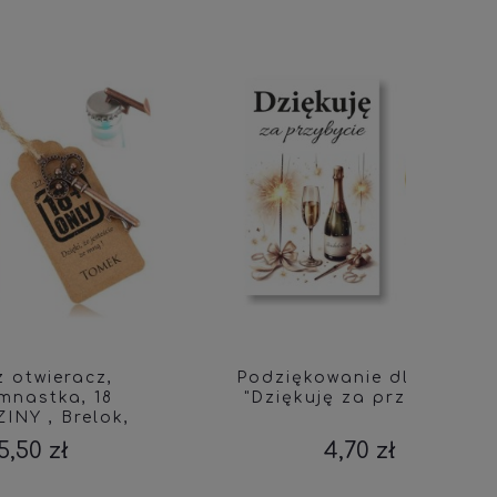
Podziękowanie dla gości
Pu
"Dziękuję za przybycie"
Podzi
k,
Sł
 426
sł
4,70 zł