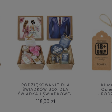
ODZIĘKOWANIE DLA
Klucz otwieracz,
WIADKÓW BOX DLA
Osiemnastka, 18
ADKA I ŚWIADKOWEJ
URODZINY , Brelo
EZENT ŚWIADKOWIE
Podziękowanie, KLU
118,00 zł
5,50 zł