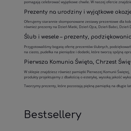
pomagają celebrować wyjątkowe chwile. W naszej ofercie znajdzies
Prezenty na urodziny i wyjątkowe okazj
Oferujemy starannie skomponowane zestawy prezentowe dla kobiet
również prezenty na Dzień Matki, Dzień Ojca, Dzień Babci, Dzień D
Ślub i wesele – prezenty, podziękowania
Przygotowaliśmy bogatą ofertę prezentów ślubnych, podziękowań d
na ciasto, pudełka na pieniądze i dodatki, które tworzą spójną opr
Pierwsza Komunia Święta, Chrzest Święt
W sklepie znajdziesz również pamiątki Pierwszej Komunii Świętej,
produkty projektujemy z dbałością o estetykę, wysoką jakość wyk
Tworzymy prezenty, które pozostają piękną pamiątką na długie la
Bestsellery