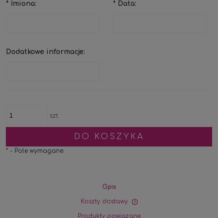
*
Imiona:
*
Data:
Dodatkowe informacje:
szt.
DO KOSZYKA
*
- Pole wymagane
Opis
Koszty dostawy
Cena nie zawiera ewe
Produkty powiązane