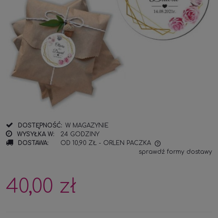
DOSTĘPNOŚĆ:
W MAGAZYNIE
WYSYŁKA W:
24 GODZINY
DOSTAWA:
OD 10,90 ZŁ
- ORLEN PACZKA
sprawdź formy dostawy
CENA NIE ZAWIERA EWENTUALNYCH KOSZTÓW
PŁATNOŚCI
40,00 zł