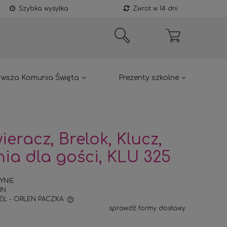
Szybka wysyłka
Zwrot w 14 dni
rwsza Komunia Święta
Prezenty szkolne
ieracz, Brelok, Klucz,
ia dla gości, KLU 325
YNIE
IN
 ZŁ
- ORLEN PACZKA
sprawdź formy dostawy
RA EWENTUALNYCH