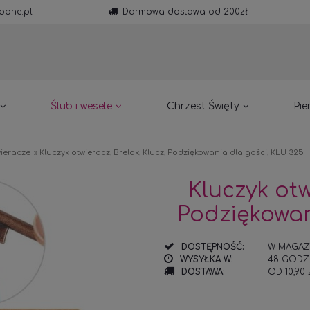
obne.pl
Darmowa dostawa od 200zł
Ślub i wesele
Chrzest Święty
Pie
wieracze
»
Kluczyk otwieracz, Brelok, Klucz, Podziękowania dla gości, KLU 325
Kluczyk otw
Podziękowan
DOSTĘPNOŚĆ:
W MAGAZ
WYSYŁKA W:
48 GODZ
DOSTAWA:
OD 10,90
CENA NIE ZAWIE