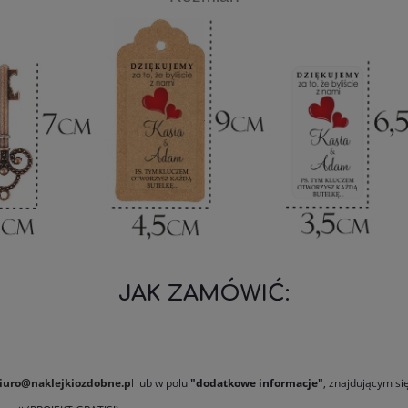
JAK ZAMÓWIĆ:
iuro@naklejkiozdobne.p
l
lub w polu
"dodatkowe informacje"
, znajdującym s