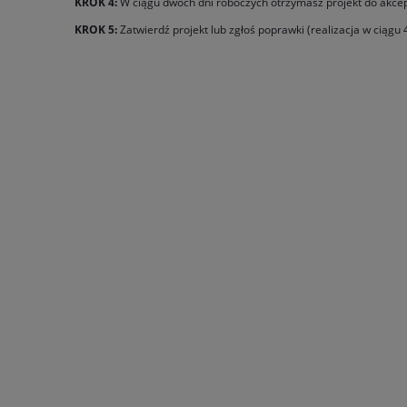
KROK 4:
W ciągu dwóch dni roboczych otrzymasz projekt do akcep
KROK 5:
Zatwierdź projekt lub zgłoś poprawki (realizacja w ciągu 