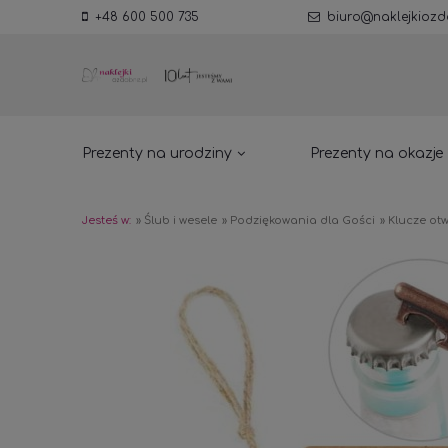
+48 600 500 735
biuro@naklejkiozd
Prezenty na urodziny
Prezenty na okazje
Jesteś w:
»
Ślub i wesele
»
Podziękowania dla Gości
»
Klucze ot