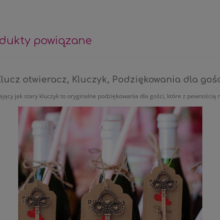
dukty powiązane
awiera ewentualnych kosztów płatności
lucz otwieracz, Kluczyk, Podziękowania dla goś
ący jak stary kluczyk to oryginalne podziękowania dla gości, które z pewnością n