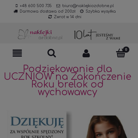
+48 600 500 735
biuro@naklejkiozdobne.pl
Darmowa dostawa od 200zł
Szybka wysyłka
Zwrot w 14 dni
Podziękowanie dla
UCZNIÓW na Zakończenie
Roku brelok od
wychowawcy