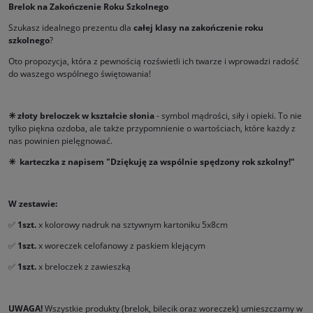
Brelok na Zakończenie Roku Szkolnego
Szukasz idealnego prezentu dla
całej klasy na zakończenie roku
szkolnego
?
Oto propozycja, która z pewnością rozświetli ich twarze i wprowadzi radość
do waszego wspólnego świętowania!
✳️ złoty breloczek w kształcie słonia
- symbol mądrości, siły i opieki. To nie
tylko piękna ozdoba, ale także przypomnienie o wartościach, które każdy z
nas powinien pielęgnować.
✳️
karteczka z napisem "Dziękuję za wspólnie spędzony rok szkolny!"
W zestawie:
✅
1szt.
x kolorowy nadruk na sztywnym kartoniku 5x8cm
✅
1szt.
x woreczek celofanowy z paskiem klejącym
✅
1szt.
x breloczek z zawieszką
UWAGA!
Wszystkie produkty (brelok, bilecik oraz woreczek) umieszczamy w