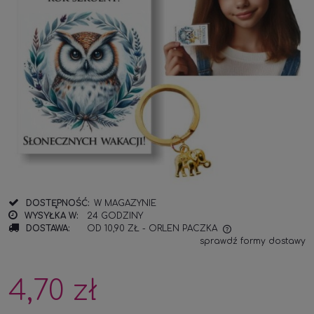
DOSTĘPNOŚĆ:
W MAGAZYNIE
WYSYŁKA W:
24 GODZINY
DOSTAWA:
OD 10,90 ZŁ
- ORLEN PACZKA
sprawdź formy dostawy
CENA NIE ZAWIERA EWENTUALNYCH KOSZTÓW
PŁATNOŚCI
4,70 zł