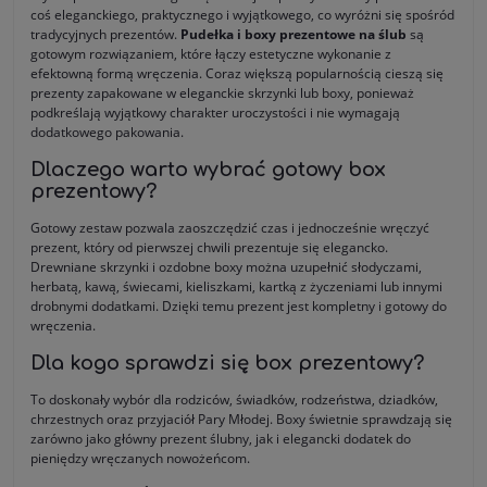
coś eleganckiego, praktycznego i wyjątkowego, co wyróżni się spośród
tradycyjnych prezentów.
Pudełka i boxy prezentowe na ślub
są
gotowym rozwiązaniem, które łączy estetyczne wykonanie z
efektowną formą wręczenia. Coraz większą popularnością cieszą się
prezenty zapakowane w eleganckie skrzynki lub boxy, ponieważ
podkreślają wyjątkowy charakter uroczystości i nie wymagają
dodatkowego pakowania.
Dlaczego warto wybrać gotowy box
prezentowy?
Gotowy zestaw pozwala zaoszczędzić czas i jednocześnie wręczyć
prezent, który od pierwszej chwili prezentuje się elegancko.
Drewniane skrzynki i ozdobne boxy można uzupełnić słodyczami,
herbatą, kawą, świecami, kieliszkami, kartką z życzeniami lub innymi
drobnymi dodatkami. Dzięki temu prezent jest kompletny i gotowy do
wręczenia.
Dla kogo sprawdzi się box prezentowy?
To doskonały wybór dla rodziców, świadków, rodzeństwa, dziadków,
chrzestnych oraz przyjaciół Pary Młodej. Boxy świetnie sprawdzają się
zarówno jako główny prezent ślubny, jak i elegancki dodatek do
pieniędzy wręczanych nowożeńcom.