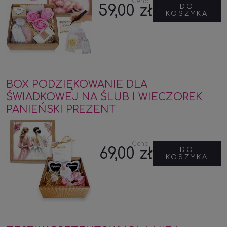
Cena:
59,00 zł
DO
KOSZYKA
BOX PODZIĘKOWANIE DLA
ŚWIADKOWEJ NA ŚLUB I WIECZOREK
PANIEŃSKI PREZENT
Cena:
69,00 zł
DO
KOSZYKA