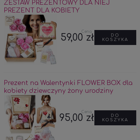
ZESTAW PREZENTOWY DLA NIEJ
PREZENT DLA KOBIETY
Cena:
59,00 zł
DO
KOSZYKA
Prezent na Walentynki FLOWER BOX dla
kobiety dziewczyny żony urodziny
Cena:
95,00 zł
DO
KOSZYKA