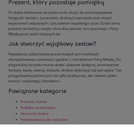
Prezent, który pozostaje pamiątką
Po ślubie drewniana skrzynka może służyć do przechowywania
fotografii, kartek z życzeniami, drobnych pamiątek oraz innych
wspomnień związanych z początkiem wspólnego życia. Dzięki temu
prezent nie kończy swojej roli w dniu wesela, lecz pozostaje z Parą
Młodą przez wiele kolejnych lat.
Jak stworzyć wyjątkowy zestaw?
Największą zaletą boxów prezentowych jest możliwość
skomponowania zawartości zgodnie z charakterem Pary Młodej. Do
eleganckiej skrzynki można dodać ulubione słodycze, aromatyczne
herbaty, kawę, świecę, kieliszki, drobne dekoracje lub pieniądze. Tak
przygotowany prezent jest nie tylko praktyczny, ale również pełen
emocji i osobistego charakteru.
Powiązane kategorie
Prezenty ślubne
Pudełka na pieniądze
Akcesoria ślubne
Podziękowania dla rodziców
Podziękowania dla świadków